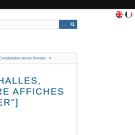
Constellation Iannis Xenakis
HALLES,
RE AFFICHES
ER"]