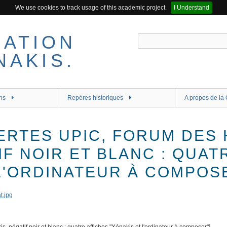
We use cookies to track usage of this academic project.
I Understand
ns
Repères historiques
A propos de la 
ERTES UPIC, FORUM DES 
IF NOIR ET BLANC : QUAT
L'ORDINATEUR À COMPOS