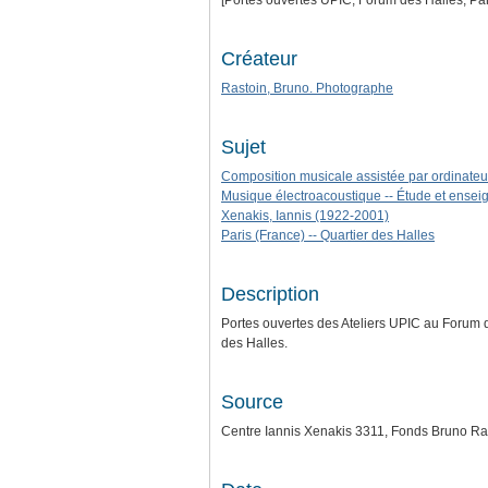
[Portes ouvertes UPIC, Forum des Halles, Paris
Créateur
Rastoin, Bruno. Photographe
Sujet
Composition musicale assistée par ordinateu
Musique électroacoustique -- Étude et ense
Xenakis, Iannis (1922-2001)
Paris (France) -- Quartier des Halles
Description
Portes ouvertes des Ateliers UPIC au Forum de
des Halles.
Source
Centre Iannis Xenakis 3311, Fonds Bruno Ra