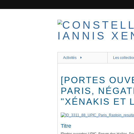
Passer
au
contenu
principal
Activités
Les collectio
[PORTES OUV
PARIS, NÉGAT
"XÉNAKIS ET 
Titre