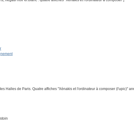
, négatif noir et blanc : quatre affiches "Xénakis et l'ordinateur à composer"]
r
ignement
s Halles de Paris. Quatre affiches "Xénakis et l'ordinateur à composer (l'upic)" an
stoin