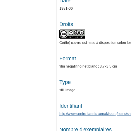
Date
1981-06
Droits
Ce(tte) œuvre est mise à disposition selon le
Format
film négatif noir et blanc ; 3,7x3,5 cm
Type
still image
Identifiant
http://www.centre-iannis-xenakis.org/items/
Nombre d'exemplaires