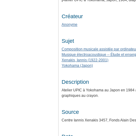
[Atelier UPIC à Yokohama, Japon, 1984, diapo
Créateur
Anonyme
Sujet
Composition musicale assistée par ordinateu
Musique électroacoustique -- Étude et ense
Xenakis, Iannis (1922-2001)
Yokohama (Japon)
Description
Atelier UPIC à Yokohama au Japon en 1984 à l
graphiques au crayon.
Source
Centre Iannis Xenakis 3457, Fonds Alain De