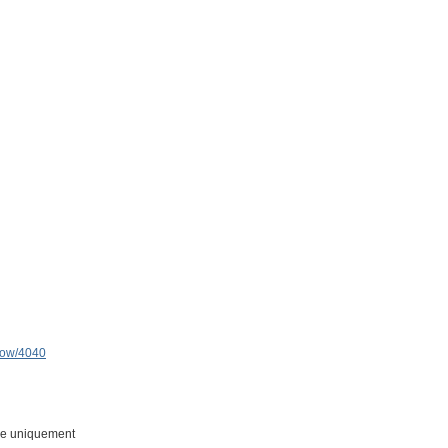
show/4040
ue uniquement