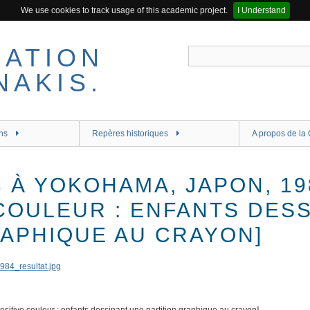
We use cookies to track usage of this academic project.
I Understand
ns
Repères historiques
A propos de la 
C À YOKOHAMA, JAPON, 19
 COULEUR : ENFANTS DES
RAPHIQUE AU CRAYON]