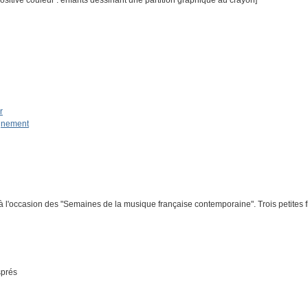
sitive couleur : enfants dessinant une partition graphique au crayon]
r
ignement
'occasion des "Semaines de la musique française contemporaine". Trois petites fil
sprés