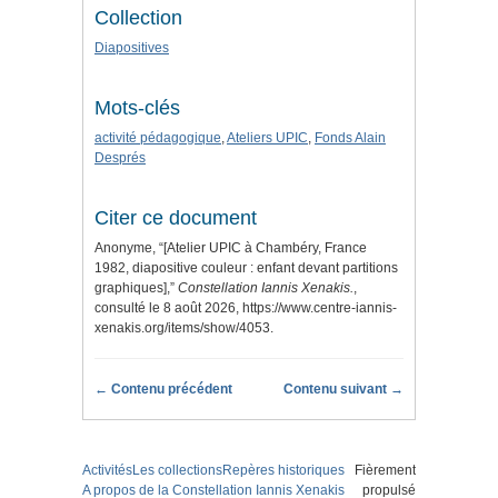
Collection
Diapositives
Mots-clés
activité pédagogique
,
Ateliers UPIC
,
Fonds Alain
Després
Citer ce document
Anonyme, “[Atelier UPIC à Chambéry, France
1982, diapositive couleur : enfant devant partitions
graphiques],”
Constellation Iannis Xenakis.
,
consulté le 8 août 2026,
https://www.centre-iannis-
xenakis.org/items/show/4053
.
← Contenu précédent
Contenu suivant →
Activités
Les collections
Repères historiques
Fièrement
A propos de la Constellation Iannis Xenakis
propulsé