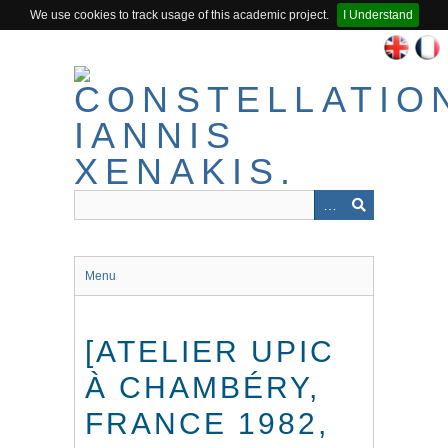
We use cookies to track usage of this academic project.
I Understand
Passer
au
contenu
principal
Menu
[ATELIER UPIC
À CHAMBÉRY,
FRANCE 1982,