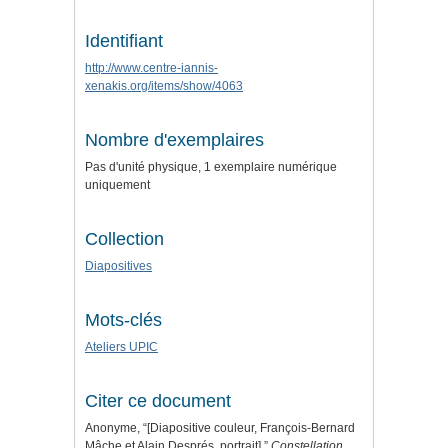
Identifiant
http://www.centre-iannis-
xenakis.org/items/show/4063
Nombre d'exemplaires
Pas d'unité physique, 1 exemplaire numérique
uniquement
Collection
Diapositives
Mots-clés
Ateliers UPIC
Citer ce document
Anonyme, “[Diapositive couleur, François-Bernard
Mâche et Alain Després, portrait],”
Constellation