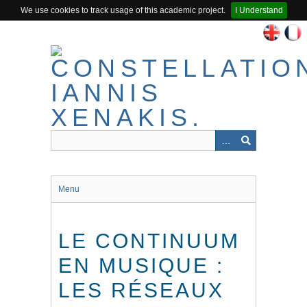
We use cookies to track usage of this academic project.
I Understand
Passer
au
contenu
principal
Menu
LE CONTINUUM
EN MUSIQUE :
LES RÉSEAUX