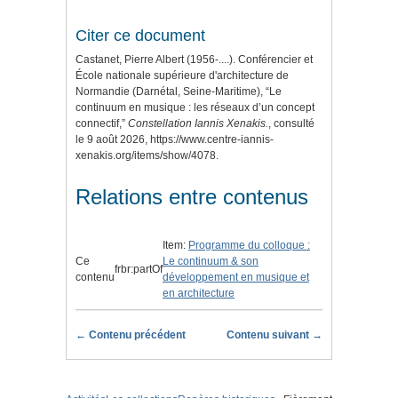
Citer ce document
Castanet, Pierre Albert (1956-....). Conférencier et
École nationale supérieure d'architecture de
Normandie (Darnétal, Seine-Maritime), “Le
continuum en musique : les réseaux d’un concept
connectif,”
Constellation Iannis Xenakis.
, consulté
le 9 août 2026,
https://www.centre-iannis-
xenakis.org/items/show/4078
.
Relations entre contenus
Item:
Programme du colloque :
Ce
Le continuum & son
frbr:partOf
contenu
développement en musique et
en architecture
← Contenu précédent
Contenu suivant →