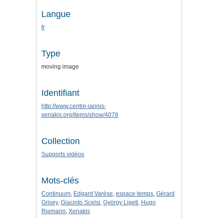
Langue
fr
Type
moving image
Identifiant
http://www.centre-iannis-
xenakis.org/items/show/4078
Collection
Supports vidéos
Mots-clés
Continuum
,
Edgard Varèse
,
espace-temps
,
Gérard
Grisey
,
Giacinto Scelsi
,
György Ligeti
,
Hugo
Riemann
,
Xenakis