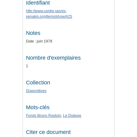
Identifiant
http://www.centre-iannis-
xenakis.org/items/show/425
Notes
Date : juin 1978
Nombre d'exemplaires
1
Collection
Diapositives
Mots-clés
Fonds Bruno Rastoin
,
Le Diatope
Citer ce document