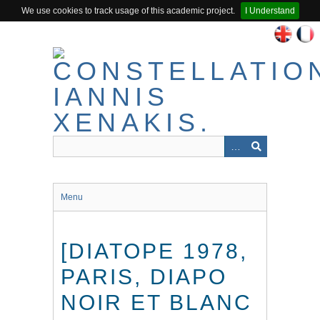
We use cookies to track usage of this academic project.
I Understand
Passer
au
contenu
principal
Menu
[DIATOPE 1978,
PARIS, DIAPO
NOIR ET BLANC