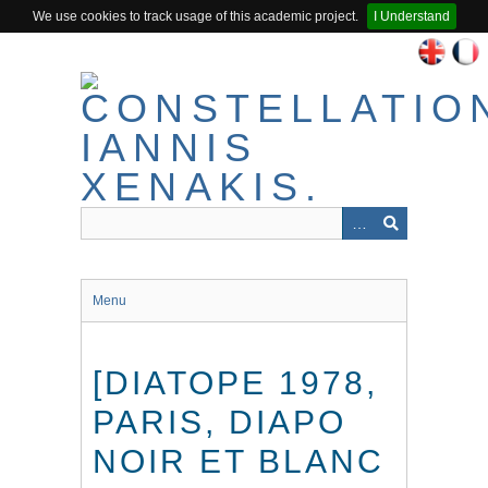
We use cookies to track usage of this academic project.
I Understand
Passer
au
contenu
principal
Menu
[DIATOPE 1978,
PARIS, DIAPO
NOIR ET BLANC