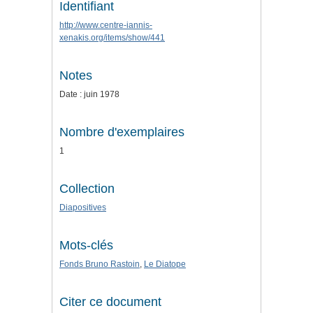
Identifiant
http://www.centre-iannis-
xenakis.org/items/show/441
Notes
Date : juin 1978
Nombre d'exemplaires
1
Collection
Diapositives
Mots-clés
Fonds Bruno Rastoin
,
Le Diatope
Citer ce document