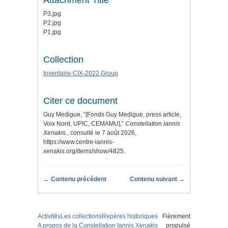
Attachment Title
P3.jpg
P2.jpg
P1.jpg
Collection
Inventaire-CIX-2022 Group
Citer ce document
Guy Medigue, “[Fonds Guy Medigue, press article,
Voix Nord, UPIC, CEMAMU],”
Constellation Iannis
Xenakis.
, consulté le 7 août 2026,
https://www.centre-iannis-
xenakis.org/items/show/4825
.
← Contenu précédent
Contenu suivant →
Activités
Les collections
Repères historiques
Fièrement
A propos de la Constellation Iannis Xenakis
propulsé