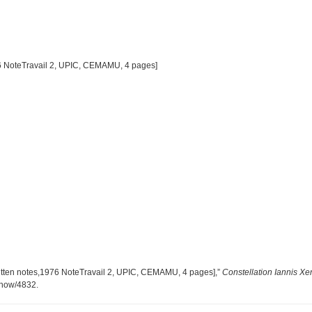
6 NoteTravail 2, UPIC, CEMAMU, 4 pages]
tten notes,1976 NoteTravail 2, UPIC, CEMAMU, 4 pages],”
Constellation Iannis Xe
/show/4832
.