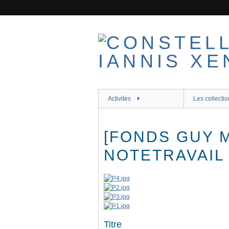
Passer
au
contenu
principal
Activités
Les collectio
[FONDS GUY 
NOTETRAVAIL 
Titre