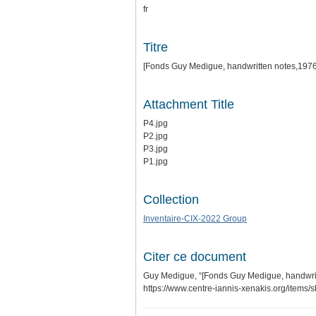
fr
Titre
[Fonds Guy Medigue, handwritten notes,197
Attachment Title
P4.jpg
P2.jpg
P3.jpg
P1.jpg
Collection
Inventaire-CIX-2022 Group
Citer ce document
Guy Medigue, “[Fonds Guy Medigue, handwri
https://www.centre-iannis-xenakis.org/items