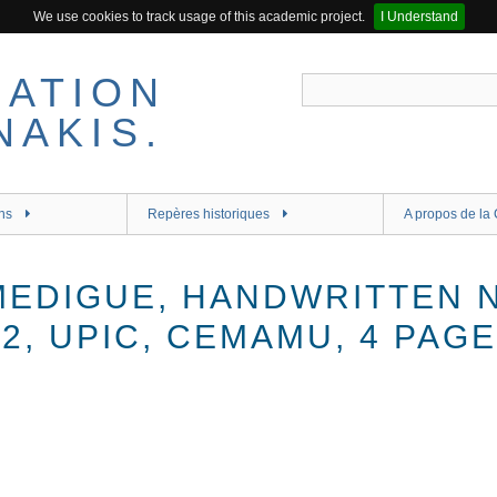
We use cookies to track usage of this academic project.
I Understand
ns
Repères historiques
A propos de la 
MEDIGUE, HANDWRITTEN 
2, UPIC, CEMAMU, 4 PAGE