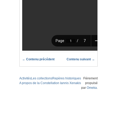
← Contenu précédent
Contenu suivant →
Activités
Les collections
Repères historiques
Fièrement
A propos de la Constellation Iannis Xenakis
propulsé
par
Omeka
.