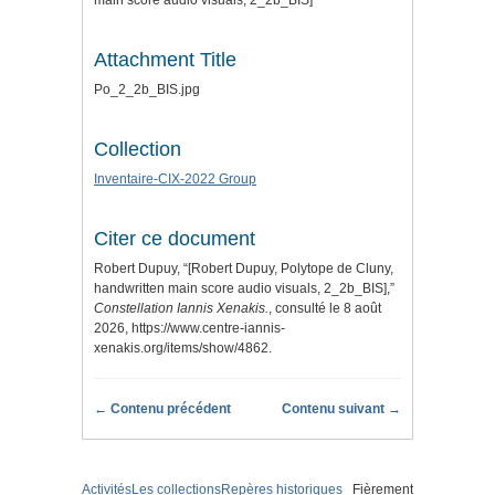
main score audio visuals, 2_2b_BIS]
Attachment Title
Po_2_2b_BIS.jpg
Collection
Inventaire-CIX-2022 Group
Citer ce document
Robert Dupuy, “[Robert Dupuy, Polytope de Cluny,
handwritten main score audio visuals, 2_2b_BIS],”
Constellation Iannis Xenakis.
, consulté le 8 août
2026,
https://www.centre-iannis-
xenakis.org/items/show/4862
.
← Contenu précédent
Contenu suivant →
Activités
Les collections
Repères historiques
Fièrement