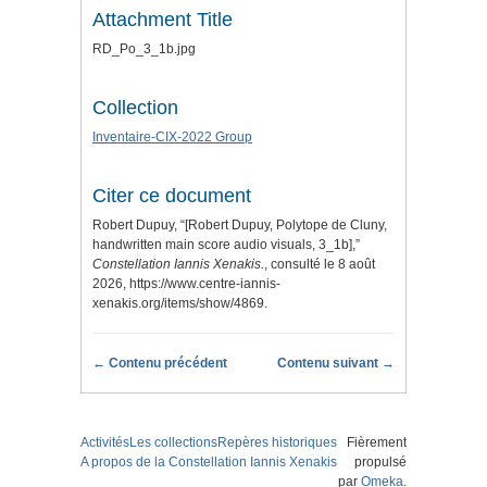
Attachment Title
RD_Po_3_1b.jpg
Collection
Inventaire-CIX-2022 Group
Citer ce document
Robert Dupuy, “[Robert Dupuy, Polytope de Cluny,
handwritten main score audio visuals, 3_1b],”
Constellation Iannis Xenakis.
, consulté le 8 août
2026,
https://www.centre-iannis-
xenakis.org/items/show/4869
.
← Contenu précédent
Contenu suivant →
Activités
Les collections
Repères historiques
Fièrement
A propos de la Constellation Iannis Xenakis
propulsé
par
Omeka
.