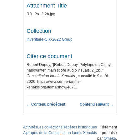
Attachment Title
RD_Po_2-2b.jpg
Collection
Inventaire-CIX-2022 Group
Citer ce document
Robert Dupuy, “[Robert Dupuy, Polytope de Cluny,
handwritten main score audio visuals, 2_2b],”
Constellation Iannis Xenakis.
, consulté le 9 août
2026,
https://www.centre-iannis-
xenakis.org/items/show/4871
.
← Contenu précédent
Contenu suivant →
Activités
Les collections
Repères historiques
Fièrement
A propos de la Constellation Iannis Xenakis
propulsé
par
Omeka
.