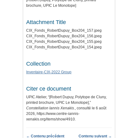
[Robert Dupuy, Polytope de Cluny, printed
brochure, UPIC Le Monotope]
Attachment Title
CIX_Fonds_RobertDupuy_Box204_157.jpeg
CIX_Fonds_RobertDupuy_Box204_156.jpeg
CIX_Fonds_RobertDupuy_Box204_155.jpeg
CIX_Fonds_RobertDupuy_Box204_154.jpeg
Collection
Inventaire-CIX-2022 Group
Citer ce document
UPIC Atelier, “[Robert Dupuy, Polytope de Cluny,
printed brochure, UPIC Le Monotope],”
Constellation Iannis Xenakis.
, consulté le 6 août
2026,
https://www.centre-iannis-
xenakis.org/items/show/4910
.
← Contenu précédent
Contenu suivant →