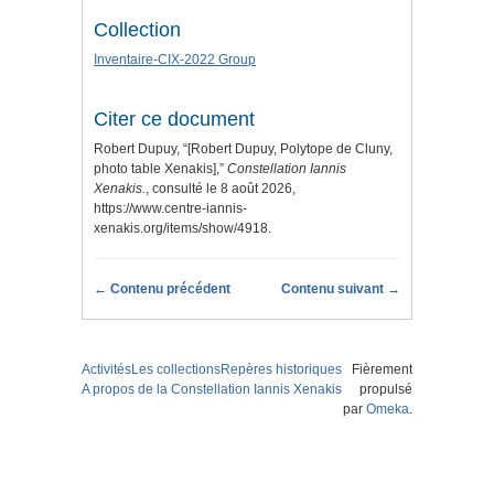
Collection
Inventaire-CIX-2022 Group
Citer ce document
Robert Dupuy, “[Robert Dupuy, Polytope de Cluny,
photo table Xenakis],”
Constellation Iannis
Xenakis.
, consulté le 8 août 2026,
https://www.centre-iannis-
xenakis.org/items/show/4918
.
← Contenu précédent
Contenu suivant →
Activités
Les collections
Repères historiques
Fièrement
A propos de la Constellation Iannis Xenakis
propulsé
par
Omeka
.