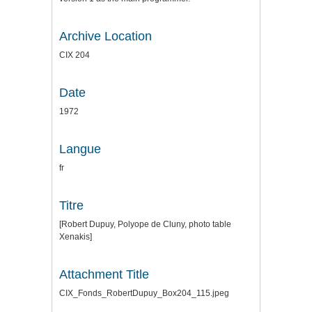
Archive Location
CIX 204
Date
1972
Langue
fr
Titre
[Robert Dupuy, Polyope de Cluny, photo table
Xenakis]
Attachment Title
CIX_Fonds_RobertDupuy_Box204_115.jpeg