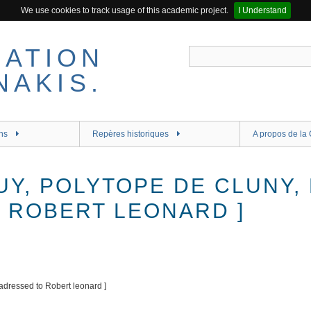
We use cookies to track usage of this academic project.
I Understand
ns
Repères historiques
A propos de la 
UY, POLYTOPE DE CLUNY,
 ROBERT LEONARD ]
adressed to Robert leonard ]