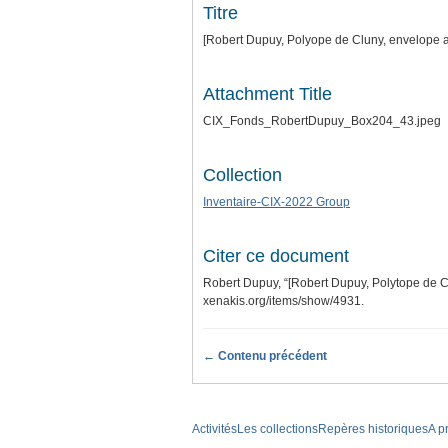
Titre
[Robert Dupuy, Polyope de Cluny, envelope a
Attachment Title
CIX_Fonds_RobertDupuy_Box204_43.jpeg
Collection
Inventaire-CIX-2022 Group
Citer ce document
Robert Dupuy, “[Robert Dupuy, Polytope de C
xenakis.org/items/show/4931
.
← Contenu précédent
Activités
Les collections
Repères historiques
A p