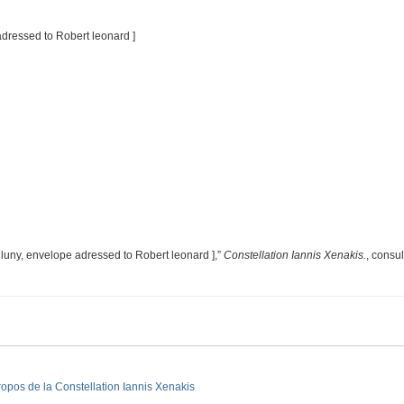
dressed to Robert leonard ]
luny, envelope adressed to Robert leonard ],”
Constellation Iannis Xenakis.
, consu
ropos de la Constellation Iannis Xenakis