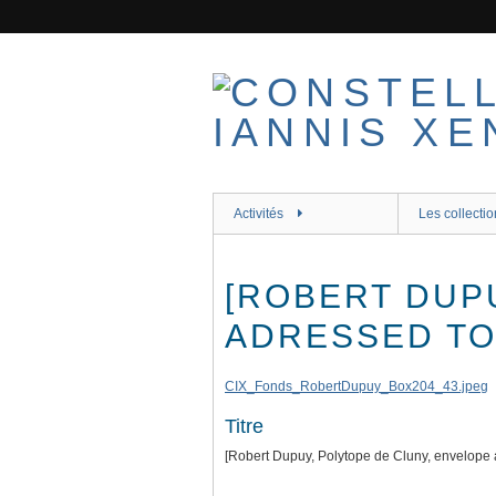
Passer
au
contenu
principal
Activités
Les collectio
[ROBERT DUP
ADRESSED TO
CIX_Fonds_RobertDupuy_Box204_43.jpeg
Titre
[Robert Dupuy, Polytope de Cluny, envelope 