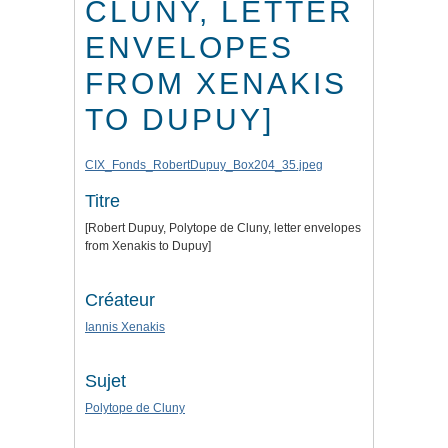
CLUNY, LETTER
ENVELOPES
FROM XENAKIS
TO DUPUY]
CIX_Fonds_RobertDupuy_Box204_35.jpeg
Titre
[Robert Dupuy, Polytope de Cluny, letter envelopes
from Xenakis to Dupuy]
Créateur
Iannis Xenakis
Sujet
Polytope de Cluny