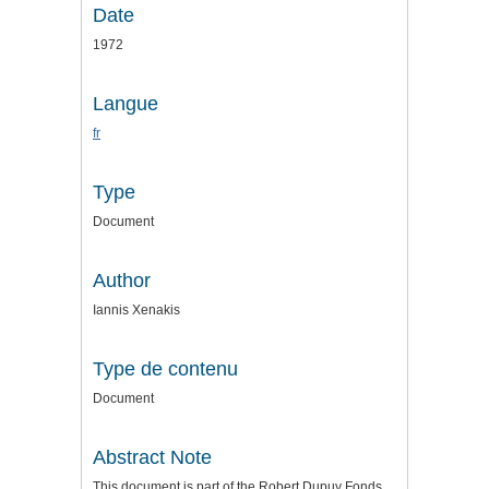
Date
1972
Langue
fr
Type
Document
Author
Iannis Xenakis
Type de contenu
Document
Abstract Note
This document is part of the Robert Dupuy Fonds.