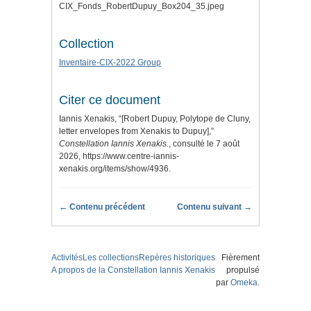
CIX_Fonds_RobertDupuy_Box204_35.jpeg
Collection
Inventaire-CIX-2022 Group
Citer ce document
Iannis Xenakis, “[Robert Dupuy, Polytope de Cluny,
letter envelopes from Xenakis to Dupuy],”
Constellation Iannis Xenakis.
, consulté le 7 août
2026,
https://www.centre-iannis-
xenakis.org/items/show/4936
.
← Contenu précédent
Contenu suivant →
Activités
Les collections
Repères historiques
Fièrement
A propos de la Constellation Iannis Xenakis
propulsé
par
Omeka
.