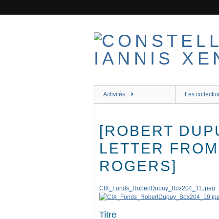
Passer
au
contenu
principal
Activités
Les collectio
[ROBERT DUP
LETTER FROM
ROGERS]
CIX_Fonds_RobertDupuy_Box204_11.jpeg
Titre