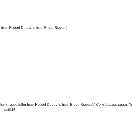
r from Robert Dupuy to from Bruce Rogers]
uny, typed letter from Robert Dupuy to from Bruce Rogers],”
Constellation Iannis X
/show/4945
.