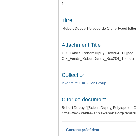
fr
Titre
[Robert Dupuy, Polyope de Cluny, typed lette
Attachment Title
CIX_Fonds_RobertDupuy_Box204_11.jpeg
CIX_Fonds_RobertDupuy_Box204_10.jpeg
Collection
Inventaire-CIX-2022 Group
Citer ce document
Robert Dupuy, “[Robert Dupuy, Polytope de Cl
https://www.centre-iannis-xenakis.org/items
← Contenu précédent