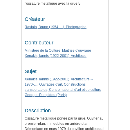
l'ossature métallique avec la grue 5]
Créateur
Rastoin, Bruno (1954-....). Photographe
Contributeur
Ministère de la Culture. Maîtrise d'ouvrage
Xenakis, Iannis (1922-2001). Architecte
Sujet
Xenakis, Iannis (1922-2001), Architecture --
1970-...., Ouvrages d'art, Constructions
transportables, Centre national d'art et de culture
Georges Pompidou (Paris)
Description
Ossature métallique portée par la grue. Ouvrier au
premier-plan, immeubles en arrière-plan.
Démontage en mars 1979 du pavillon architectural