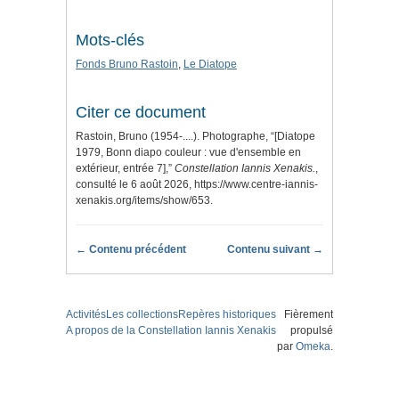
Mots-clés
Fonds Bruno Rastoin
,
Le Diatope
Citer ce document
Rastoin, Bruno (1954-....). Photographe, “[Diatope
1979, Bonn diapo couleur : vue d'ensemble en
extérieur, entrée 7],”
Constellation Iannis Xenakis.
,
consulté le 6 août 2026,
https://www.centre-iannis-
xenakis.org/items/show/653
.
← Contenu précédent
Contenu suivant →
Activités
Les collections
Repères historiques
Fièrement
A propos de la Constellation Iannis Xenakis
propulsé
par
Omeka
.