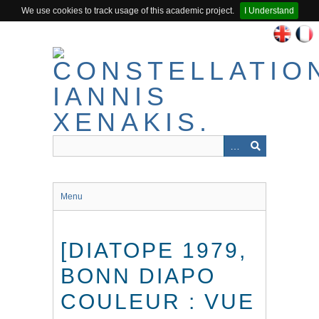
We use cookies to track usage of this academic project.
I Understand
Passer
au
contenu
principal
Menu
[DIATOPE 1979,
BONN DIAPO
COULEUR : VUE