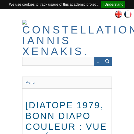
We use cookies to track usage of this academic project.
I Understand
Passer
au
contenu
principal
Menu
[DIATOPE 1979,
BONN DIAPO
COULEUR : VUE