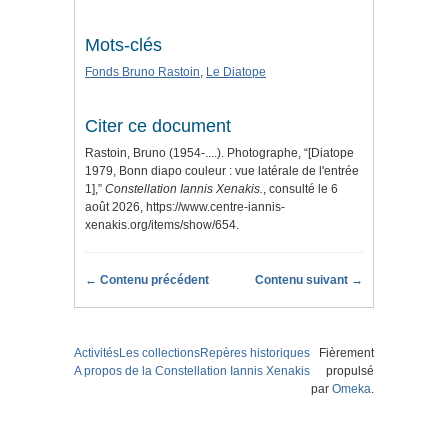
Mots-clés
Fonds Bruno Rastoin
,
Le Diatope
Citer ce document
Rastoin, Bruno (1954-....). Photographe, “[Diatope
1979, Bonn diapo couleur : vue latérale de l'entrée
1],”
Constellation Iannis Xenakis.
, consulté le 6
août 2026,
https://www.centre-iannis-
xenakis.org/items/show/654
.
← Contenu précédent
Contenu suivant →
Activités
Les collections
Repères historiques
Fièrement
A propos de la Constellation Iannis Xenakis
propulsé
par
Omeka
.