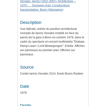
Xenakis, Iannis (1922-2001), Architecture --
1970-...., Ouvrages d'art, Constructions
transportables, Bonn (Allemagne)
Description
Vue latérale, entrée du pavillon architectural
nomade de Iannis Xenakis installé en face du
parvis de la gare à Bonn en octobre 1979, dans le
cadre du spectacle et concert multimédia "Diatope.
Klang-Laser / Licht-Bewegungen". Entrée. Affiches
sur panneaux au premier plan. Affiches sur
panneaux.
Source
Centre Iannis Xenakis 3114, fonds Bruno Rastoin
Date
1979
Droits