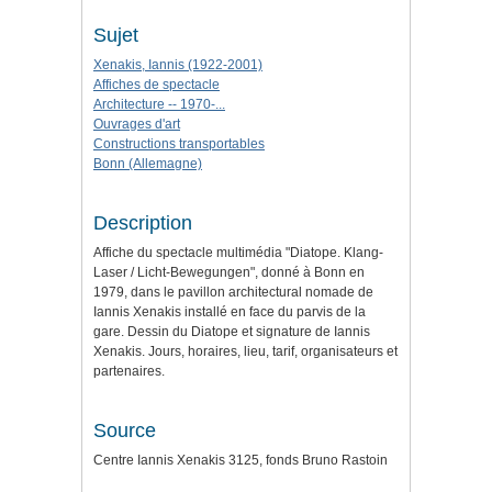
Sujet
Xenakis, Iannis (1922-2001)
Affiches de spectacle
Architecture -- 1970-...
Ouvrages d'art
Constructions transportables
Bonn (Allemagne)
Description
Affiche du spectacle multimédia "Diatope. Klang-
Laser / Licht-Bewegungen", donné à Bonn en
1979, dans le pavillon architectural nomade de
Iannis Xenakis installé en face du parvis de la
gare. Dessin du Diatope et signature de Iannis
Xenakis. Jours, horaires, lieu, tarif, organisateurs et
partenaires.
Source
Centre Iannis Xenakis 3125, fonds Bruno Rastoin