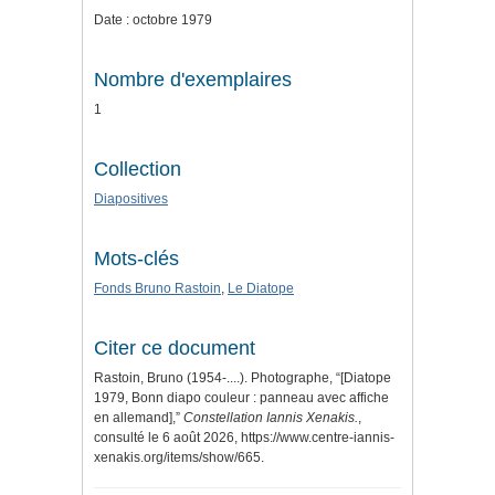
Date : octobre 1979
Nombre d'exemplaires
1
Collection
Diapositives
Mots-clés
Fonds Bruno Rastoin
,
Le Diatope
Citer ce document
Rastoin, Bruno (1954-....). Photographe, “[Diatope
1979, Bonn diapo couleur : panneau avec affiche
en allemand],”
Constellation Iannis Xenakis.
,
consulté le 6 août 2026,
https://www.centre-iannis-
xenakis.org/items/show/665
.