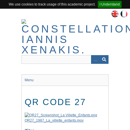
We use cookies to track usage of this academic project.
I Understand
Passer
au
contenu
principal
Menu
QR CODE 27
QR27_1987_La_villette_enfants.mov