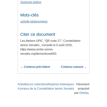
Supports vidéos
Mots-clés
activité pédagogique
Citer ce document
Les Ateliers UPIC, “QR code 27,”
Constellation
Iannis Xenakis.
, consulté le 6 août 2026,
https://www.centre-iannis-
xenakis.org/items/show/693
.
← Contenu précédent
Contenu suivant →
Activités
Les collections
Repères historiques
Fièrement
A propos de la Constellation Iannis Xenakis
propulsé
par
Omeka
.