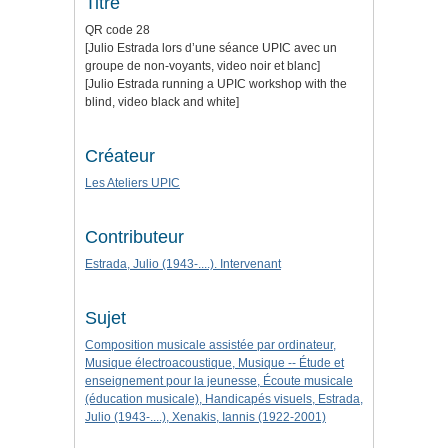
Titre
QR code 28
[Julio Estrada lors d’une séance UPIC avec un
groupe de non-voyants, video noir et blanc]
[Julio Estrada running a UPIC workshop with the
blind, video black and white]
Créateur
Les Ateliers UPIC
Contributeur
Estrada, Julio (1943-....). Intervenant
Sujet
Composition musicale assistée par ordinateur,
Musique électroacoustique, Musique -- Étude et
enseignement pour la jeunesse, Écoute musicale
(éducation musicale), Handicapés visuels, Estrada,
Julio (1943-....), Xenakis, Iannis (1922-2001)