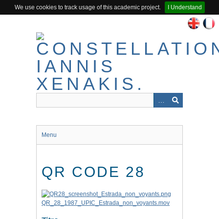
We use cookies to track usage of this academic project.
I Understand
Passer
au
contenu
principal
Menu
QR CODE 28
QR_28_1987_UPIC_Estrada_non_voyants.mov