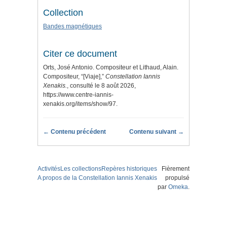
Collection
Bandes magnétiques
Citer ce document
Orts, José Antonio. Compositeur et Lithaud, Alain.
Compositeur, “[Viaje],”
Constellation Iannis
Xenakis.
, consulté le 8 août 2026,
https://www.centre-iannis-
xenakis.org/items/show/97
.
← Contenu précédent
Contenu suivant →
Activités
Les collections
Repères historiques
Fièrement
A propos de la Constellation Iannis Xenakis
propulsé
par
Omeka
.