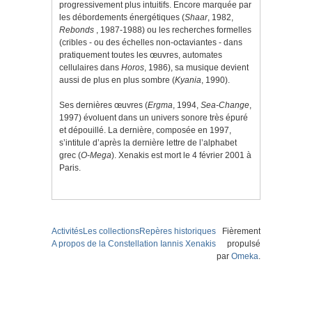
progressivement plus intuitifs. Encore marquée par
les débordements énergétiques (
Shaar
, 1982,
Rebonds
, 1987-1988) ou les recherches formelles
(cribles - ou des échelles non-octaviantes - dans
pratiquement toutes les œuvres, automates
cellulaires dans
Horos
, 1986), sa musique devient
aussi de plus en plus sombre (
Kyania
, 1990).
Ses dernières œuvres (
Ergma
, 1994,
Sea-Change
,
1997) évoluent dans un univers sonore très épuré
et dépouillé. La dernière, composée en 1997,
s’intitule d’après la dernière lettre de l’alphabet
grec (
O-Mega
). Xenakis est mort le 4 février 2001 à
Paris.
Activités
Les collections
Repères historiques
Fièrement
A propos de la Constellation Iannis Xenakis
propulsé
par
Omeka
.