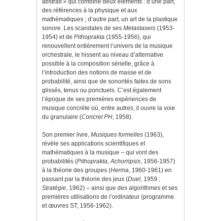
abstrait » qui combine deux éléments : d’une part,
des références à la physique et aux
mathématiques ; d’autre part, un art de la plastique
sonore. Les scandales de ses
Metastaseis
(1953-
1954) et de
Pithoprakta
(1955-1956), qui
renouvellent entièrement l’univers de la musique
orchestrale, le hissent au niveau d’alternative
possible à la composition sérielle, grâce à
l’introduction des notions de masse et de
probabilité, ainsi que de sonorités faites de sons
glissés, tenus ou ponctuels. C’est également
l’époque de ses premières expériences de
musique concrète où, entre autres, il ouvre la voie
du granulaire (
Concret PH
, 1958).
Son premier livre,
Musiques formelles
(1963),
révèle ses applications scientifiques et
mathématiques à la musique – qui vont des
probabilités (
Pithoprakta, Achorripsis
, 1956-1957)
à la théorie des groupes (
Herma
, 1960-1961) en
passant par la théorie des jeux (
Duel
, 1959 ;
Stratégie
, 1962) – ainsi que des algorithmes et ses
premières utilisations de l’ordinateur (programme
et œuvres ST, 1956-1962).