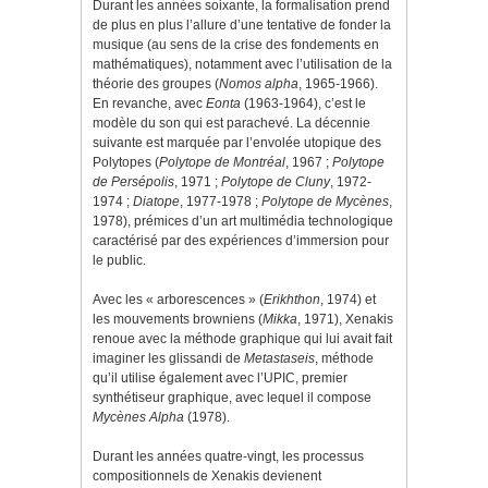
Durant les années soixante, la formalisation prend
de plus en plus l’allure d’une tentative de fonder la
musique (au sens de la crise des fondements en
mathématiques), notamment avec l’utilisation de la
théorie des groupes (
Nomos alpha
, 1965-1966).
En revanche, avec
Eonta
(1963-1964), c’est le
modèle du son qui est parachevé. La décennie
suivante est marquée par l’envolée utopique des
Polytopes (
Polytope de Montréal
, 1967 ;
Polytope
de Persépolis
, 1971 ;
Polytope de Cluny
, 1972-
1974 ;
Diatope
, 1977-1978 ;
Polytope de Mycènes
,
1978), prémices d’un art multimédia technologique
caractérisé par des expériences d’immersion pour
le public.
Avec les « arborescences » (
Erikhthon
, 1974) et
les mouvements browniens (
Mikka
, 1971), Xenakis
renoue avec la méthode graphique qui lui avait fait
imaginer les glissandi de
Metastaseis
, méthode
qu’il utilise également avec l’UPIC, premier
synthétiseur graphique, avec lequel il compose
Mycènes Alpha
(1978).
Durant les années quatre-vingt, les processus
compositionnels de Xenakis devienent