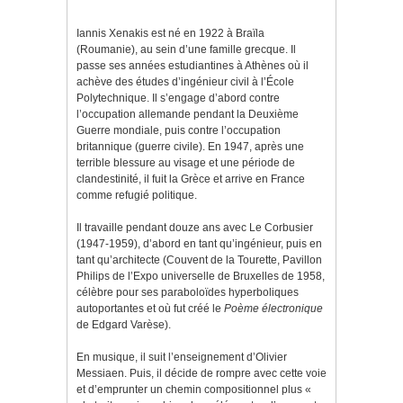
Iannis Xenakis est né en 1922 à Braïla
(Roumanie), au sein d’une famille grecque. Il
passe ses années estudiantines à Athènes où il
achève des études d’ingénieur civil à l’École
Polytechnique. Il s’engage d’abord contre
l’occupation allemande pendant la Deuxième
Guerre mondiale, puis contre l’occupation
britannique (guerre civile). En 1947, après une
terrible blessure au visage et une période de
clandestinité, il fuit la Grèce et arrive en France
comme refugié politique.
Il travaille pendant douze ans avec Le Corbusier
(1947-1959), d’abord en tant qu’ingénieur, puis en
tant qu’architecte (Couvent de la Tourette, Pavillon
Philips de l’Expo universelle de Bruxelles de 1958,
célèbre pour ses paraboloïdes hyperboliques
autoportantes et où fut créé le
Poème électronique
de Edgard Varèse).
En musique, il suit l’enseignement d’Olivier
Messiaen. Puis, il décide de rompre avec cette voie
et d’emprunter un chemin compositionnel plus «