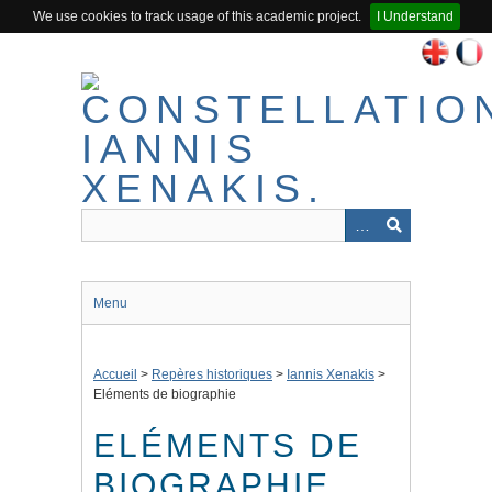
We use cookies to track usage of this academic project.
I Understand
Passer
au
contenu
principal
Menu
Accueil
>
Repères historiques
>
Iannis Xenakis
>
Eléments de biographie
ELÉMENTS DE
BIOGRAPHIE