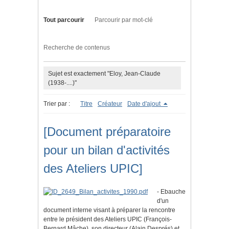
Tout parcourir
Parcourir par mot-clé
Recherche de contenus
Sujet est exactement "Eloy, Jean-Claude
(1938-....)"
Trier par :
Titre
Créateur
Date d'ajout
[Document préparatoire
pour un bilan d'activités
des Ateliers UPIC]
- Ebauche
d'un
document interne visant à préparer la rencontre
entre le président des Ateliers UPIC (François-
Bernard Mâche), son directeur (Alain Després) et