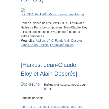
Portes ouvertes des Ateliers UPIC au Forum des
Halles de Paris. Le compositeur Jean-Claude Eloy
utilisant une machine UPIC, entouré de deux
autres personnes.
Mots-clés:
Ateliers UPIC
,
Fonds Alain Després
,
Fonds Bruno Rastoin
,
Forum des Halles
[Haïkus, Jean-Claude
Eloy et Alain Després]
Haïkus musicaux composés sur
l'UPIC.
Formats de sortie
atom
,
dc-rdf
,
dcmes-xml
,
json
,
omeka-xml
,
rss2