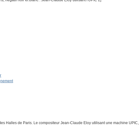
, négatif noir et blanc : Jean-Claude Eloy utilisant l'UPIC 2]
r
ignement
des Halles de Paris. Le compositeur Jean-Claude Eloy utilisant une machine UPIC, 