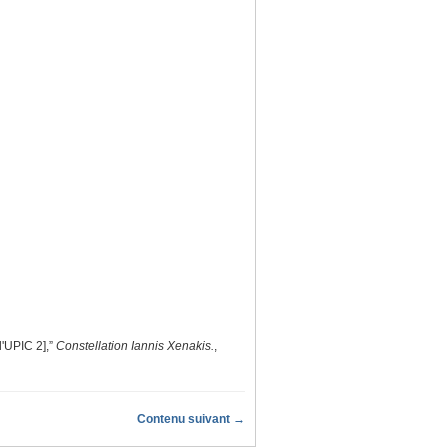
l'UPIC 2],”
Constellation Iannis Xenakis.
,
Contenu suivant →