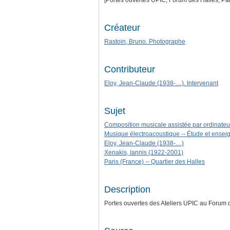
[Portes ouvertes UPIC, Forum des Halles, Paris
Créateur
Rastoin, Bruno. Photographe
Contributeur
Eloy, Jean-Claude (1938-....). Intervenant
Sujet
Composition musicale assistée par ordinateu
Musique électroacoustique -- Étude et ense
Eloy, Jean-Claude (1938-....)
Xenakis, Iannis (1922-2001)
Paris (France) -- Quartier des Halles
Description
Portes ouvertes des Ateliers UPIC au Forum 