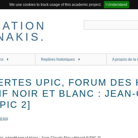
We use cookies to track usage of this academic project.
I Understand
ns
Repères historiques
A propos de la 
ERTES UPIC, FORUM DES 
IF NOIR ET BLANC : JEAN
PIC 2]