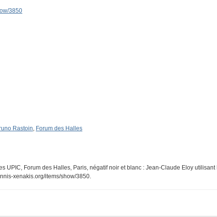
show/3850
runo Rastoin
,
Forum des Halles
s UPIC, Forum des Halles, Paris, négatif noir et blanc : Jean-Claude Eloy utilisant 
iannis-xenakis.org/items/show/3850
.