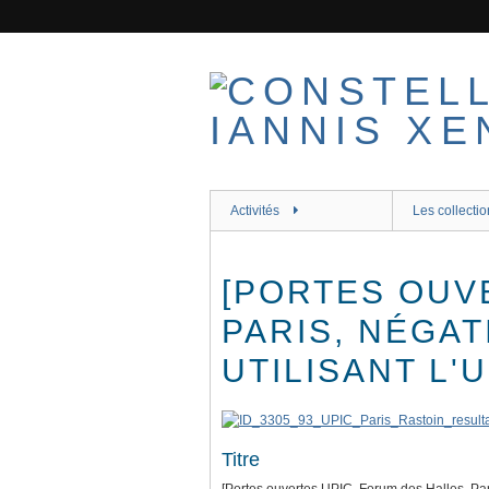
Passer
au
contenu
principal
Activités
Les collectio
[PORTES OUV
PARIS, NÉGAT
UTILISANT L'U
Titre