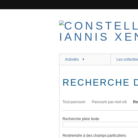
Passer
au
contenu
principal
Activités
Les collectio
RECHERCHE 
Tout parcourir
Parcourir par mot-clé
Re
Recherche plein texte
Restreindre à des champs particuliers