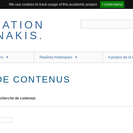
We use cookies to track usage of this academic project.
I Understand
ns
Repères historiques
A propos de la 
DE CONTENUS
cherche de contenus