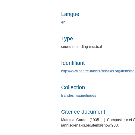
Langue
en
Type
sound recording-musical
Identifiant
http://www.centre-iannis-xenakis.org/items/
Collection
Bandes magnétiques
Citer ce document
Mumma, Gordon (1935-....). Compositeur et 
iannis-xenakis.org/items/show/200
.