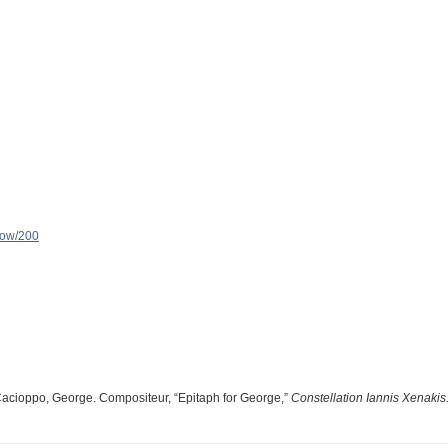
show/200
Cacioppo, George. Compositeur, “Epitaph for George,”
Constellation Iannis Xenakis