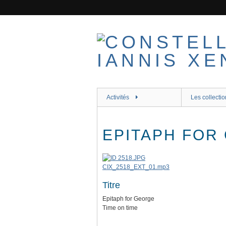
Passer
au
contenu
principal
Activités
Les collectio
EPITAPH FOR
CIX_2518_EXT_01.mp3
Titre
Epitaph for George
Time on time