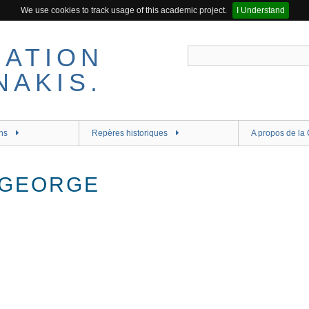
We use cookies to track usage of this academic project.
I Understand
ns
Repères historiques
A propos de la 
 GEORGE