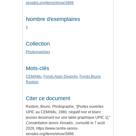
xenakis.org/items/show/3886
Nombre d'exemplaires
1
Collection
Photographies
Mots-clés
CEMAMu
,
Fonds Alain Després
,
Fonds Bruno
Rastoin
Citer ce document
Rastoin, Bruno. Photographe, “[Portes ouvertes
UPIC au CEMAMu, 1980, négatif noir et blanc :
jeunes dessinant sur une table graphique UPIC 1],”
Constellation Iannis Xenakis.
, consulté le 7 août
2026,
https://www.centre-iannis-
xenakis.org/items/show/3886
.