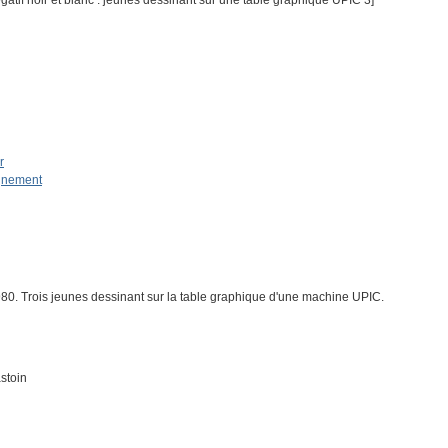
tif noir et blanc : jeunes dessinant sur une table graphique UPIC 3]
r
ignement
. Trois jeunes dessinant sur la table graphique d'une machine UPIC.
stoin