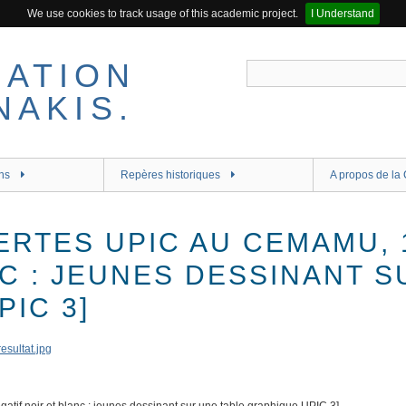
We use cookies to track usage of this academic project.
I Understand
ns
Repères historiques
A propos de la 
RTES UPIC AU CEMAMU, 1
C : JEUNES DESSINANT S
IC 3]