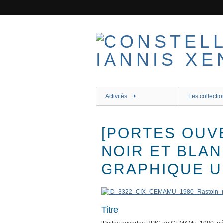
Passer
au
contenu
principal
Activités
Les collectio
[PORTES OUVE
NOIR ET BLAN
GRAPHIQUE UP
Titre