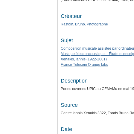
[Portes ouvertes UPIC au CEMAMu, 1980, néga
Créateur
Rastoin, Bruno. Photographe
Sujet
Composition musicale assistée par ordinateu
Musique électroacoustique -- Étude et ense
Xenakis, Iannis (1922-2001)
France Télécom Orange labs
Description
Portes ouvertes UPIC au CEMAMu en mai 1980
Source
Centre Iannis Xenakis 3322, Fonds Bruno Ra
Date