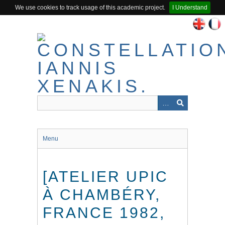
We use cookies to track usage of this academic project.
I Understand
Skip
to
main
content
Menu
[ATELIER UPIC
À CHAMBÉRY,
FRANCE 1982,