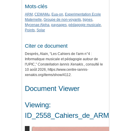
Mots-clés
ARM
,
CEMAMu
,
Eua-on
,
Experimentation Ecole
Maternelle
,
Groupe de non-voyants
,
lignes
,
Mycenae Alpha
,
paysages
,
pédagogie musicale
,
Points
,
Solar
Citer ce document
Després, Alain, “Les Cahiers de l'arm n°4 :
Informatique musicale et pédagogie autour de
l'UPIC,”
Constellation Iannis Xenakis.
, consulté le
10 août 2026,
https://www.centre-iannis-
xenakis.org/items/show/4112
.
Document Viewer
Viewing:
ID_2558_Cahiers_de_ARM.pdf