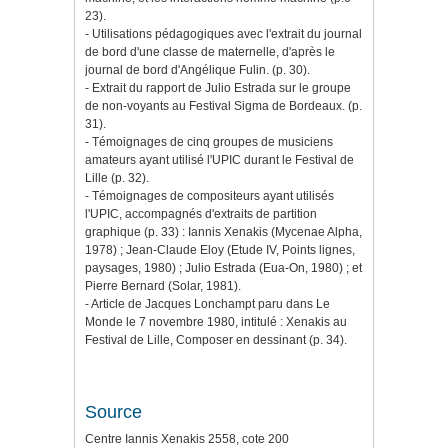
23).
- Utilisations pédagogiques avec l'extrait du journal
de bord d'une classe de maternelle, d'après le
journal de bord d'Angélique Fulin. (p. 30).
- Extrait du rapport de Julio Estrada sur le groupe
de non-voyants au Festival Sigma de Bordeaux. (p.
31).
- Témoignages de cinq groupes de musiciens
amateurs ayant utilisé l'UPIC durant le Festival de
Lille (p. 32).
- Témoignages de compositeurs ayant utilisés
l'UPIC, accompagnés d'extraits de partition
graphique (p. 33) : Iannis Xenakis (Mycenae Alpha,
1978) ; Jean-Claude Eloy (Etude IV, Points lignes,
paysages, 1980) ; Julio Estrada (Eua-On, 1980) ; et
Pierre Bernard (Solar, 1981).
- Article de Jacques Lonchampt paru dans Le
Monde le 7 novembre 1980, intitulé : Xenakis au
Festival de Lille, Composer en dessinant (p. 34).
Source
Centre Iannis Xenakis 2558, cote 200