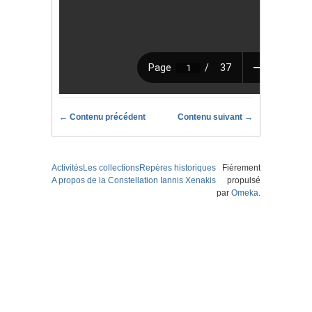
← Contenu précédent
Contenu suivant →
Activités
Les collections
Repères historiques
Fièrement
A propos de la Constellation Iannis Xenakis
propulsé
par
Omeka
.