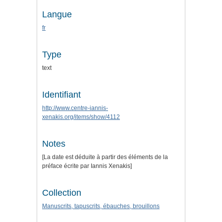
Langue
fr
Type
text
Identifiant
http://www.centre-iannis-
xenakis.org/items/show/4112
Notes
[La date est déduite à partir des éléments de la
préface écrite par Iannis Xenakis]
Collection
Manuscrits, tapuscrits, ébauches, brouillons