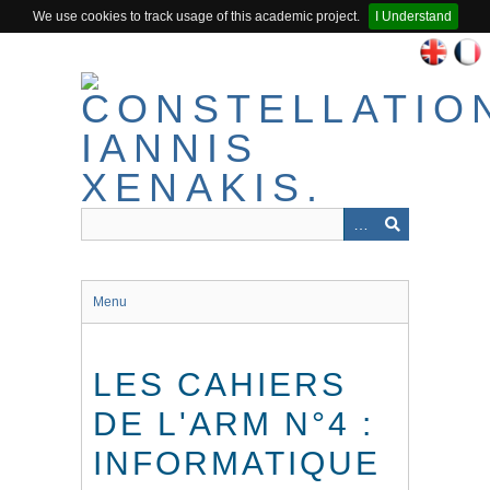
We use cookies to track usage of this academic project.
I Understand
Passer
au
contenu
principal
Menu
LES CAHIERS
DE L'ARM N°4 :
INFORMATIQUE