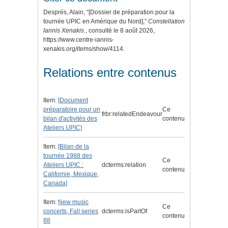
Després, Alain, “[Dossier de préparation pour la
tournée UPIC en Amérique du Nord],”
Constellation
Iannis Xenakis.
, consulté le 8 août 2026,
https://www.centre-iannis-
xenakis.org/items/show/4114
.
Relations entre contenus
Item:
[Document
préparatoire pour un
Ce
frbr:relatedEndeavour
bilan d'activités des
contenu
Ateliers UPIC]
Item:
[Bilan de la
tournée 1988 des
Ce
Ateliers UPIC :
dcterms:relation
contenu
Californie, Mexique,
Canada]
Item:
New music
Ce
concerts, Fall series
dcterms:isPartOf
contenu
88