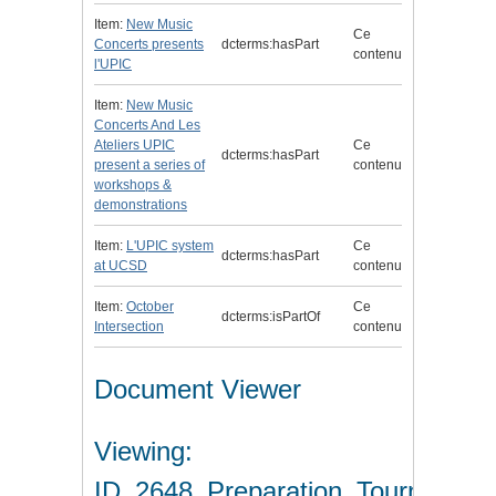
Item:
New Music
Ce
Concerts presents
dcterms:hasPart
contenu
l'UPIC
Item:
New Music
Concerts And Les
Ateliers UPIC
Ce
dcterms:hasPart
present a series of
contenu
workshops &
demonstrations
Item:
L'UPIC system
Ce
dcterms:hasPart
at UCSD
contenu
Item:
October
Ce
dcterms:isPartOf
Intersection
contenu
Document Viewer
Viewing:
ID_2648_Preparation_Tournee_US