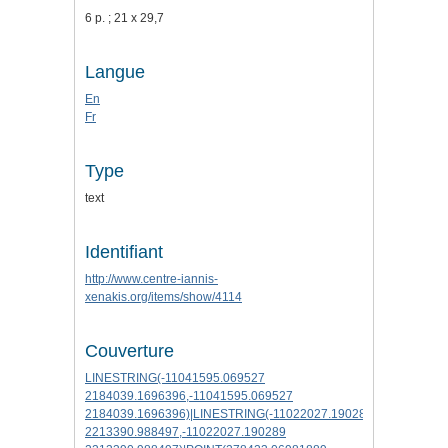
6 p. ; 21 x 29,7
Langue
En
Fr
Type
text
Identifiant
http://www.centre-iannis-
xenakis.org/items/show/4114
Couverture
LINESTRING(-11041595.069527
2184039.1696396,-11041595.069527
2184039.1696396)|LINESTRING(-11022027.190289
2213390.988497,-11022027.190289