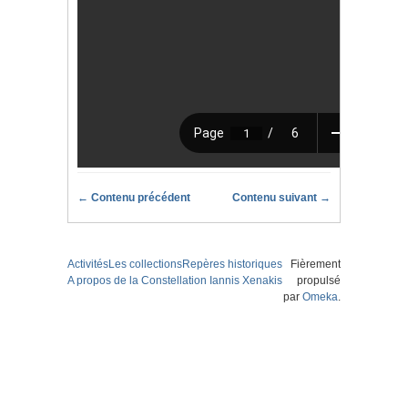
← Contenu précédent
Contenu suivant →
Activités
Les collections
Repères historiques
Fièrement
A propos de la Constellation Iannis Xenakis
propulsé
par
Omeka
.