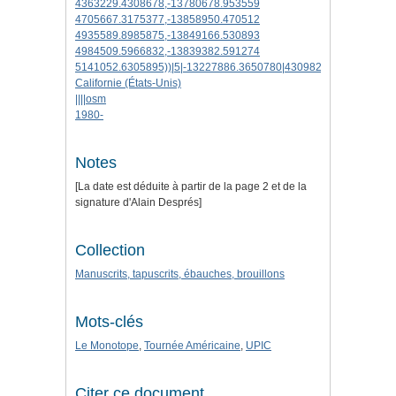
4363229.4308678,-13780678.953559
4705667.3175377,-13858950.470512
4935589.8985875,-13849166.530893
4984509.5966832,-13839382.591274
5141052.6305895))|5|-13227886.3650780|4309825.4022314|os
Californie (États-Unis)
||||osm
1980-
Notes
[La date est déduite à partir de la page 2 et de la
signature d'Alain Després]
Collection
Manuscrits, tapuscrits, ébauches, brouillons
Mots-clés
Le Monotope
,
Tournée Américaine
,
UPIC
Citer ce document