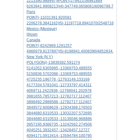
2213390.988497)|POINT(278423.06981889
6263941.9908213)|4|-347749.0658061|6096799.7387580|osm
Paris
POINT(-11031391.920581
2206278.3841162)|5|-11197718.8941070|2548716.2707861|osm
Mexico (Mexique)
||||osm
Canada
POINT(-8242969.1291257
4966979.9137897)|5|-8198941.4008396|4852834.0510938|osm
New York (N.Y.)
POLYGON((-13839382.591274
5141052.6305895,-13369753.489555
5150836.5702086,-13369753.489555
4725235.196776,-12763149.233169
4177334.5781041,-12733797.414311
4069711.2422936,-12768041.202978
3981655.7857213,-12782717.112407
3898492.2989586,-12782717.112407
3849572.6008629,-12934368.176503
3844680.6310533,-13032207.572695
3844680.6310533,-13130046.968886
3957195.9366735,-13242562.274506
4045251.3932457,-13428457.12727
4094171.0913414,-13594784.100795