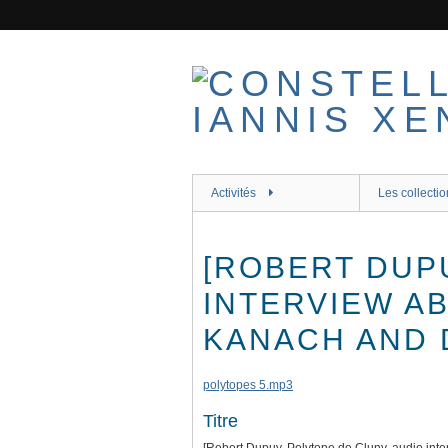
Passer
au
contenu
principal
Activités
Les collectio
[ROBERT DUP
INTERVIEW A
KANACH AND D
polytopes 5.mp3
Titre