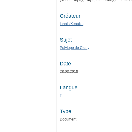
[Robert Dupuy, Polytope de Cluny, audio int
Créateur
Iannis Xenakis
Sujet
Polytope de Cluny
Date
28.03.2018
Langue
fr
Type
Document