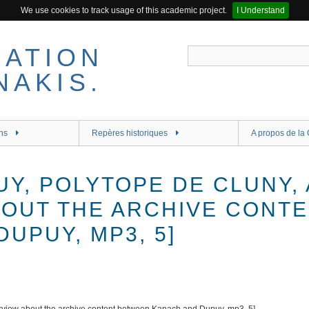
We use cookies to track usage of this academic project.
I Understand
ns
Repères historiques
A propos de la 
UY, POLYTOPE DE CLUNY,
BOUT THE ARCHIVE CONT
UPUY, MP3, 5]