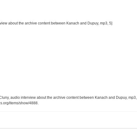
rview about the archive content between Kanach and Dupuy, mp3, 5]
 Cluny, audio interview about the archive content between Kanach and Dupuy, mp3, 
is.org/items/show/4888
.