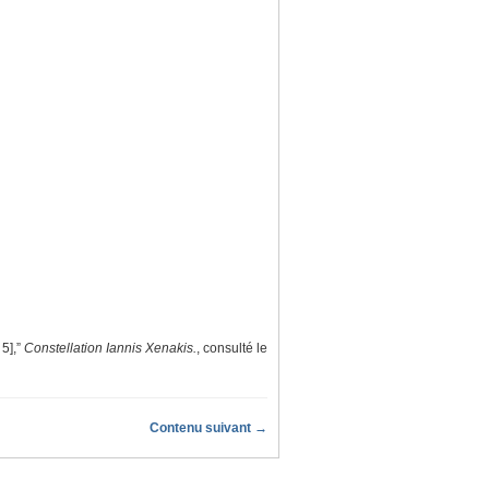
5],”
Constellation Iannis Xenakis.
, consulté le
Contenu suivant →