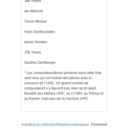
Jan Vriend
Ian Willcock
Trevor Wishart
Haris Xanthoudakis
Iannis Xenakis
J
Ō
ji Yuasa
Günther Zechberger
* Les compositeurs/trices présents dans cette liste
sont ceux qui ont réalisé des pièces avec le
concours de l’UPIC. Un grand nombre de
compositeurs n’y figurent pas, bien qu’ils aient
travaillé aux Ateliers UPIC, au CCMIX, au Primus et
au Ksyme, mais pas sur la machine UPIC.
Activités
Les collections
Repères historiques
Fièrement