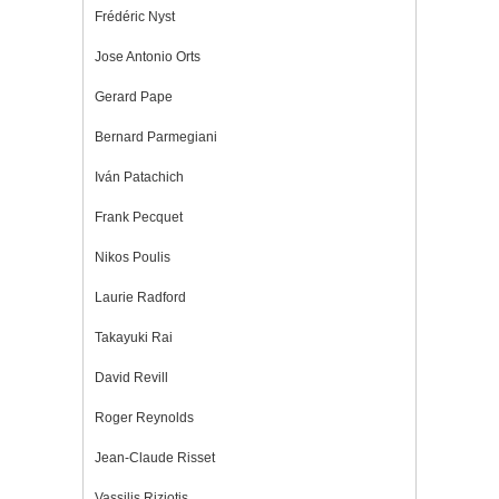
Frédéric Nyst
Jose Antonio Orts
Gerard Pape
Bernard Parmegiani
Iván Patachich
Frank Pecquet
Nikos Poulis
Laurie Radford
Takayuki Rai
David Revill
Roger Reynolds
Jean-Claude Risset
Vassilis Riziotis