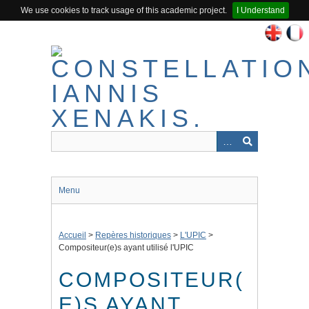
We use cookies to track usage of this academic project.
I Understand
Passer
au
contenu
principal
Menu
Accueil
>
Repères historiques
>
L'UPIC
>
Compositeur(e)s ayant utilisé l'UPIC
COMPOSITEUR(
E)S AYANT