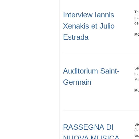
Th
Interview Iannis
ma
de
Xenakis et Julio
Mo
Estrada
Sé
Auditorium Saint-
ma
Mi
Germain
Mo
Sé
RASSEGNA DI
(I
vi
NUOVA MUSICA