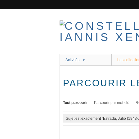
Passer
au
contenu
principal
Activités
Les collectio
PARCOURIR L
Tout parcourir
Parcourir par mot-clé
R
Sujet est exactement "Estrada, Julio (1943-..