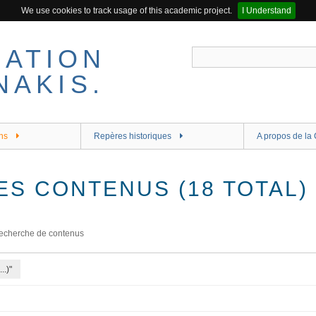
We use cookies to track usage of this academic project.
I Understand
ns
Repères historiques
A propos de la 
ES CONTENUS (18 TOTAL)
echerche de contenus
..)"