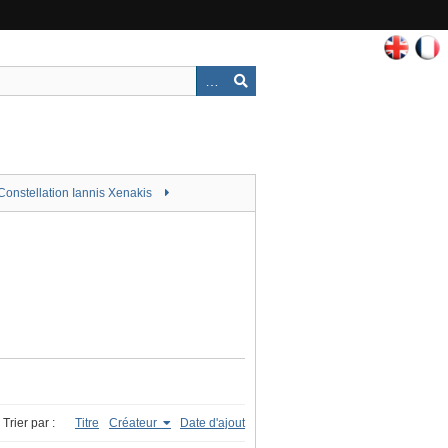
Constellation Iannis Xenakis
Trier par :
Titre
Créateur
Date d'ajout