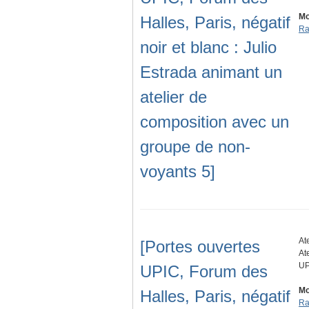
Mo
Halles, Paris, négatif
Ra
noir et blanc : Julio
Estrada animant un
atelier de
composition avec un
groupe de non-
voyants 5]
At
[Portes ouvertes
At
UP
UPIC, Forum des
Mo
Halles, Paris, négatif
Ra