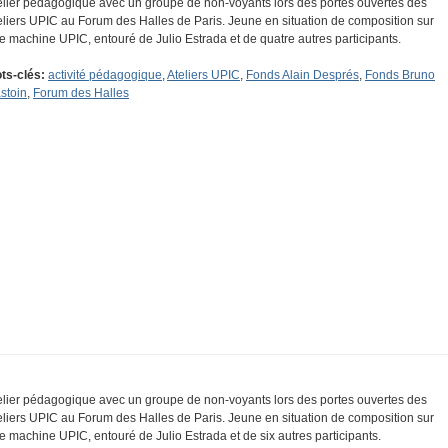
elier pédagogique avec un groupe de non-voyants lors des portes ouvertes des
eliers UPIC au Forum des Halles de Paris. Jeune en situation de composition sur
e machine UPIC, entouré de Julio Estrada et de quatre autres participants.
ts-clés:
activité pédagogique
,
Ateliers UPIC
,
Fonds Alain Després
,
Fonds Bruno
stoin
,
Forum des Halles
elier pédagogique avec un groupe de non-voyants lors des portes ouvertes des
eliers UPIC au Forum des Halles de Paris. Jeune en situation de composition sur
e machine UPIC, entouré de Julio Estrada et de six autres participants.