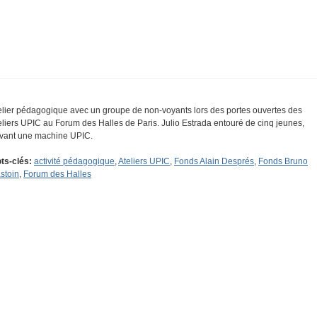
elier pédagogique avec un groupe de non-voyants lors des portes ouvertes des
eliers UPIC au Forum des Halles de Paris. Julio Estrada entouré de cinq jeunes,
vant une machine UPIC.
ts-clés:
activité pédagogique
,
Ateliers UPIC
,
Fonds Alain Després
,
Fonds Bruno
stoin
,
Forum des Halles