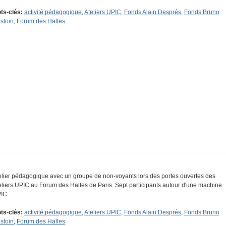
ts-clés:
activité pédagogique
,
Ateliers UPIC
,
Fonds Alain Després
,
Fonds Bruno
stoin
,
Forum des Halles
elier pédagogique avec un groupe de non-voyants lors des portes ouvertes des
eliers UPIC au Forum des Halles de Paris. Sept participants autour d'une machine
IC.
ts-clés:
activité pédagogique
,
Ateliers UPIC
,
Fonds Alain Després
,
Fonds Bruno
stoin
,
Forum des Halles