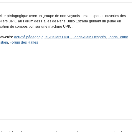
elier pédagogique avec un groupe de non-voyants lors des portes ouvertes des
eliers UPIC au Forum des Halles de Paris. Julio Estrada guidant un jeune en
tuation de composition sur une machine UPIC.
ts-clés:
activité pédagogique
,
Ateliers UPIC
,
Fonds Alain Després
,
Fonds Bruno
stoin
,
Forum des Halles