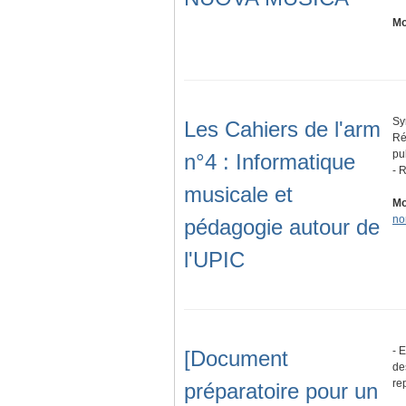
Mo
Sy
Les Cahiers de l'arm
Ré
pu
n°4 : Informatique
- 
musicale et
Mo
no
pédagogie autour de
l'UPIC
- 
[Document
de
re
préparatoire pour un