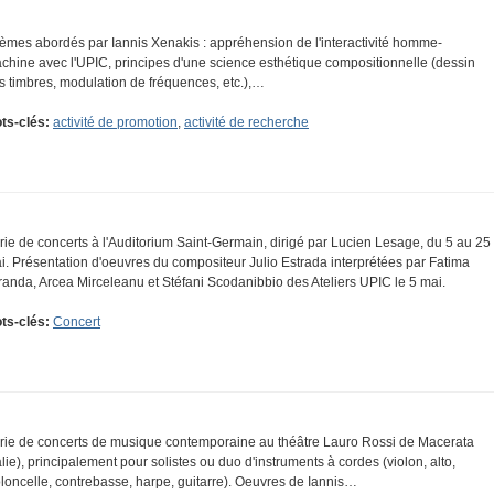
èmes abordés par Iannis Xenakis : appréhension de l'interactivité homme-
chine avec l'UPIC, principes d'une science esthétique compositionnelle (dessin
s timbres, modulation de fréquences, etc.),…
ts-clés:
activité de promotion
,
activité de recherche
rie de concerts à l'Auditorium Saint-Germain, dirigé par Lucien Lesage, du 5 au 25
i. Présentation d'oeuvres du compositeur Julio Estrada interprétées par Fatima
randa, Arcea Mirceleanu et Stéfani Scodanibbio des Ateliers UPIC le 5 mai.
ts-clés:
Concert
rie de concerts de musique contemporaine au théâtre Lauro Rossi de Macerata
talie), principalement pour solistes ou duo d'instruments à cordes (violon, alto,
oloncelle, contrebasse, harpe, guitarre). Oeuvres de Iannis…