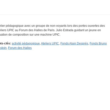
elier pédagogique avec un groupe de non-voyants lors des portes ouvertes des
eliers UPIC au Forum des Halles de Paris. Julio Estrada guidant un jeune en
tuation de composition sur une machine UPIC.
ts-clés:
activité pédagogique
,
Ateliers UPIC
,
Fonds Alain Després
,
Fonds Bruno
stoin
,
Forum des Halles