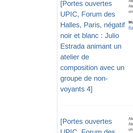
At
[Portes ouvertes
At
un
UPIC, Forum des
Mo
Halles, Paris, négatif
Ra
noir et blanc : Julio
Estrada animant un
atelier de
composition avec un
groupe de non-
voyants 4]
At
[Portes ouvertes
At
un
UPIC, Forum des