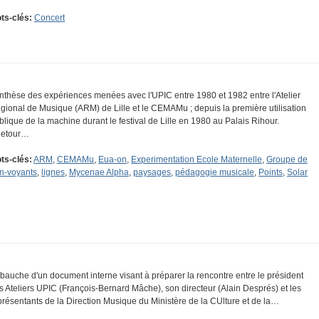
ts-clés:
Concert
nthèse des expériences menées avec l'UPIC entre 1980 et 1982 entre l'Atelier
gional de Musique (ARM) de Lille et le CEMAMu ; depuis la première utilisation
blique de la machine durant le festival de Lille en 1980 au Palais Rihour.
Retour…
ts-clés:
ARM
,
CEMAMu
,
Eua-on
,
Experimentation Ecole Maternelle
,
Groupe de
n-voyants
,
lignes
,
Mycenae Alpha
,
paysages
,
pédagogie musicale
,
Points
,
Solar
Ebauche d'un document interne visant à préparer la rencontre entre le président
s Ateliers UPIC (François-Bernard Mâche), son directeur (Alain Després) et les
présentants de la Direction Musique du Ministère de la CUlture et de la…