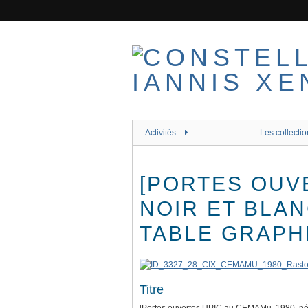
Passer
au
contenu
principal
Activités
Les collectio
[PORTES OUVE
NOIR ET BLA
TABLE GRAPH
Titre