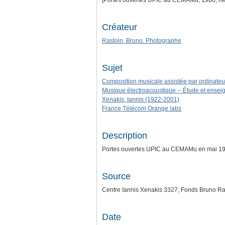
[Portes ouvertes UPIC au CEMAMu, 1980, néga
Créateur
Rastoin, Bruno. Photographe
Sujet
Composition musicale assistée par ordinateu
Musique électroacoustique -- Étude et ense
Xenakis, Iannis (1922-2001)
France Télécom Orange labs
Description
Portes ouvertes UPIC au CEMAMu en mai 1980
Source
Centre Iannis Xenakis 3327, Fonds Bruno Ra
Date