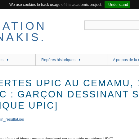
We use cookies to track usage of this academic project.
I Understand
ns
Repères historiques
A propos de la 
RTES UPIC AU CEMAMU, 1
NC : GARÇON DESSINANT 
IQUE UPIC]