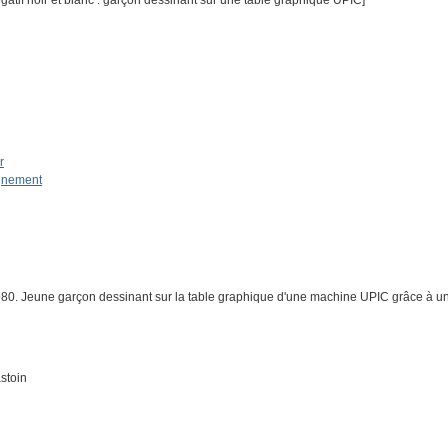
tif noir et blanc : garçon dessinant sur une table graphique UPIC]
r
ignement
. Jeune garçon dessinant sur la table graphique d'une machine UPIC grâce à un 
stoin