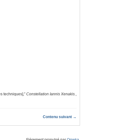
es techniques],”
Constellation Iannis Xenakis.
,
Contenu suivant →
Fièrement propulsé par
Omeka
.