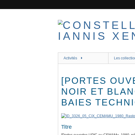
Passer
au
contenu
principal
Activités
Les collectio
[PORTES OUVE
NOIR ET BLAN
BAIES TECHN
Titre