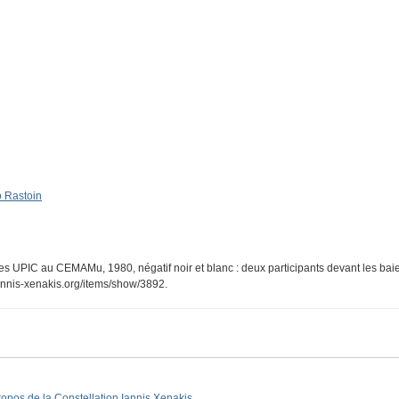
 Rastoin
es UPIC au CEMAMu, 1980, négatif noir et blanc : deux participants devant les bai
iannis-xenakis.org/items/show/3892
.
ropos de la Constellation Iannis Xenakis