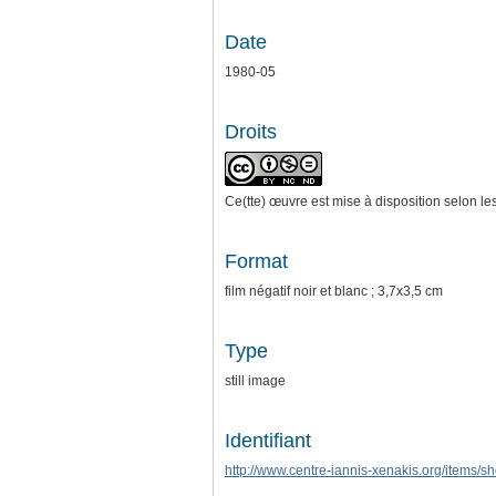
Date
1980-05
Droits
Ce(tte) œuvre est mise à disposition selon le
Format
film négatif noir et blanc ; 3,7x3,5 cm
Type
still image
Identifiant
http://www.centre-iannis-xenakis.org/items/