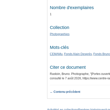
Nombre d'exemplaires
1
Collection
Photographies
Mots-clés
CEMAMu
,
Fonds Alain Després
,
Fonds Bruno
Citer ce document
Rastoin, Bruno. Photographe, “[Portes ouvert
consulté le 7 août 2026,
https://www.centre-
← Contenu précédent
Activités
Les collections
Repères historiques
A p