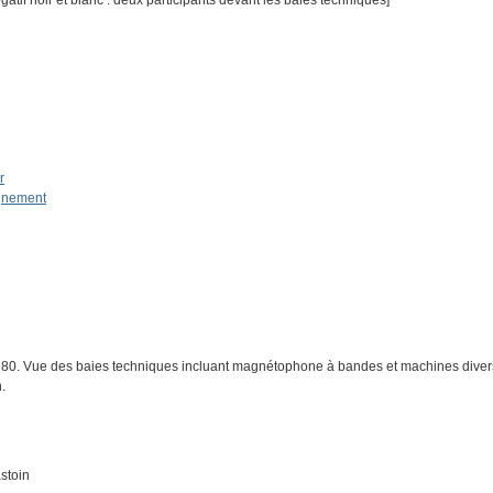
if noir et blanc : deux participants devant les baies techniques]
r
ignement
. Vue des baies techniques incluant magnétophone à bandes et machines diverse
.
stoin