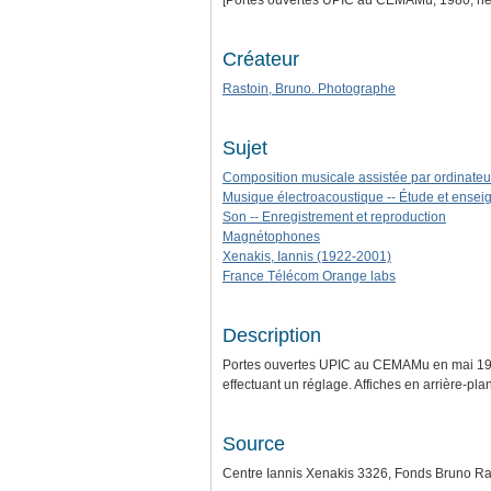
[Portes ouvertes UPIC au CEMAMu, 1980, négat
Créateur
Rastoin, Bruno. Photographe
Sujet
Composition musicale assistée par ordinateu
Musique électroacoustique -- Étude et ense
Son -- Enregistrement et reproduction
Magnétophones
Xenakis, Iannis (1922-2001)
France Télécom Orange labs
Description
Portes ouvertes UPIC au CEMAMu en mai 1980
effectuant un réglage. Affiches en arrière-plan
Source
Centre Iannis Xenakis 3326, Fonds Bruno Ra