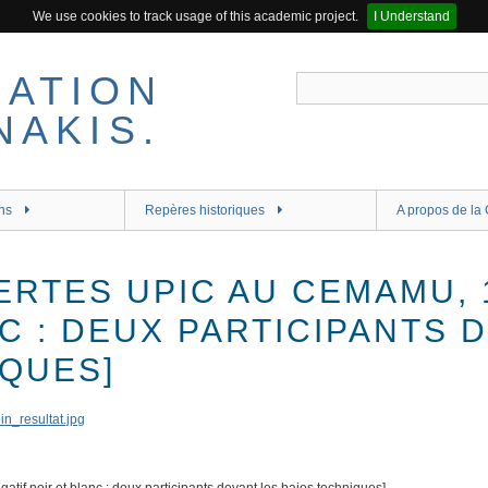
We use cookies to track usage of this academic project.
I Understand
ns
Repères historiques
A propos de la 
RTES UPIC AU CEMAMU, 1
C : DEUX PARTICIPANTS 
IQUES]