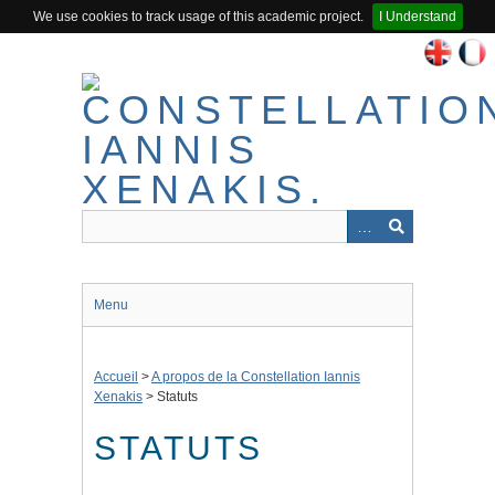
We use cookies to track usage of this academic project.
I Understand
Passer
au
contenu
principal
Menu
Accueil
>
A propos de la Constellation Iannis
Xenakis
>
Statuts
STATUTS